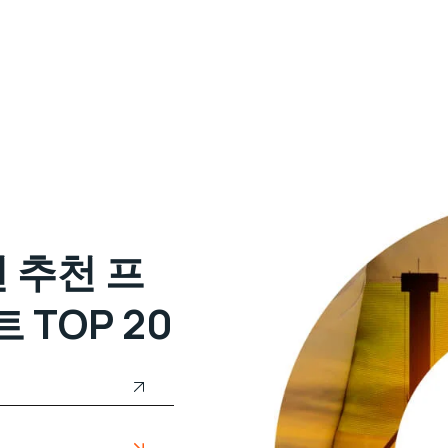
년 추천 프
 TOP 20