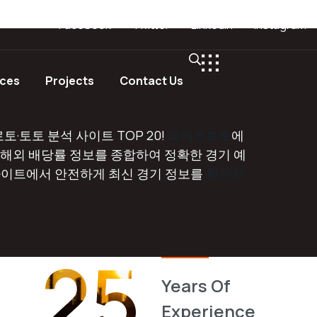
Facebook
Twitter
LinkedIn
Instagram
ices
Projects
Contact Us
토·토토 분석 사이트 TOP 20!
와이즈토토
에
 해외 배당률 정보를 종합하여 정확한 경기 예
사이트에서 안전하게 최신 경기 정보를
확인하
25
Years Of
Experience