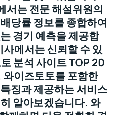
에서는 전문 해설위원의
 배당률 정보를 종합하여
있는 경기 예측을 제공합
 기사에서는 신뢰할 수 있
토 분석 사이트 TOP 20
, 와이즈토토를 포함한
 특징과 제공하는 서비스
세히 알아보겠습니다. 와