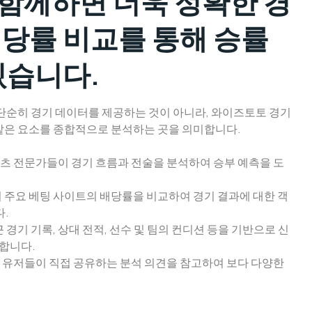
함께하면 더욱 정확한 경
배당률 비교를 통해 승률
있습니다.
 단순히 경기 데이터를 제공하는 것이 아니라, 와이즈토토 경기
같은 요소를 종합적으로 분석하는 곳을 의미합니다.
츠 전문가들이 경기 흐름과 전술을 분석하여 승부 예측을 도
 주요 베팅 사이트의 배당률을 비교하여 경기 결과에 대한 객
.
 경기 기록, 상대 전적, 선수 및 팀의 컨디션 등을 기반으로 신
합니다.
유저들이 직접 공유하는 분석 의견을 참고하여 보다 다양한