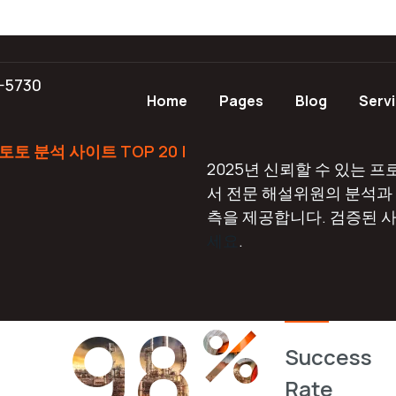
-5730
Home
Pages
Blog
Serv
토 분석 사이트 TOP 20 |
2025년 신뢰할 수 있는 프로
서 전문 해설위원의 분석과
측을 제공합니다. 검증된 
세요
.
98
%
Success
Rate