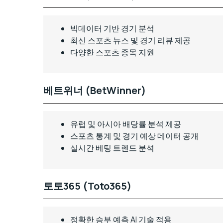
빅데이터 기반 경기 분석
최신 스포츠 뉴스 및 경기 리뷰 제공
다양한 스포츠 종목 지원
베트위너 (BetWinner)
유럽 및 아시아 배당률 분석 제공
스포츠 통계 및 경기 예상 데이터 공개
실시간 베팅 트렌드 분석
토토365 (Toto365)
정확한 승부 예측 AI 기술 적용