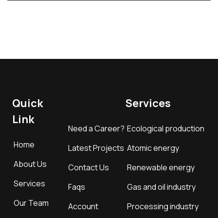
Quick
Services
Link
Need a Career?
Ecological production
Home
Latest Projects
Atomic energy
About Us
Contact Us
Renewable energy
Services
Faqs
Gas and oil industry
Our Team
Account
Processing industry