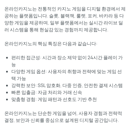
온라인카지노는 전통적인 카지노 게임을
디지털 환경
에서 제
공하는 플랫폼입니다. 슬롯, 블랙잭, 룰렛, 포커, 바카라 등 다
양한 게임을 제공하며, 일부 플랫폼에서는 실시간 라이브 딜
러 시스템을 통해 현실감 있는 경험까지 제공합니다.
온라인카지노의 핵심 특징은 다음과 같습니다:
편리한 접근성
: 시간과 장소 제약 없이 24시간 플레이 가
능
다양한 게임 옵션
: 사용자의 취향과 전략에 맞는 게임 선
택 가능
강력한 보안
: SSL 암호화, 다중 인증, 안전한 결제 시스템
빠른 입출금
: 자금 처리와 거래 신속
맞춤형 경험
: 게임 패턴과 선호도 기반 추천
온라인카지노는 단순한 게임을 넘어, 사용자 경험과 전략적
결정, 보안과 신뢰를 중심으로 설계된
디지털 공간
입니다.