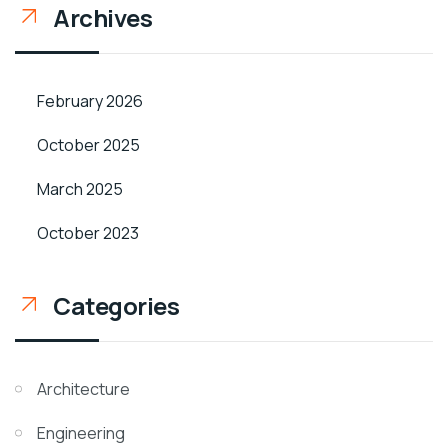
Archives
February 2026
October 2025
March 2025
October 2023
Categories
Architecture
Engineering