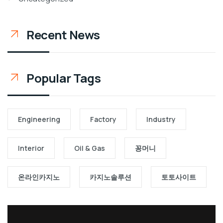
Recent News
Popular Tags
Engineering
Factory
Industry
Interior
Oil & Gas
꽁머니
온라인카지노
카지노솔루션
토토사이트