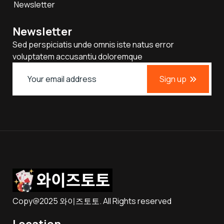
Newsletter
Newsletter
Sed perspiciatis unde omnis iste natus error
voluptatem accusantiu doloremque
Sign up
Copy@2025 와이즈토토. All Rights reserved
Location