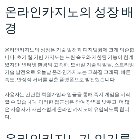
온라인카지노의 성장 배
경
온라인카지노의 성장은
기술 발전
과 디지털화에 크게 의존합
니다. 초기 웹 기반 카지노는 느린 속도와 제한된 기능이 한계
였지만,
인터넷 환경의 고속화
, 모바일 기술의 발달, 스트리밍
기술 발전으로 오늘날 온라인카지노는
고화질 그래픽, 빠른
속도, 안정적 서버
를 갖춘 플랫폼으로 발전했습니다.
사용자는 간단한 회원가입과 입금을 통해 즉시 게임을 시작
할 수 있습니다. 이러한 접근성은 참여 장벽을 낮추고, 더 많
은 사용자가 자연스럽게 온라인 카지노에 유입되도록 합니
다.
온라인카지노가 인기를