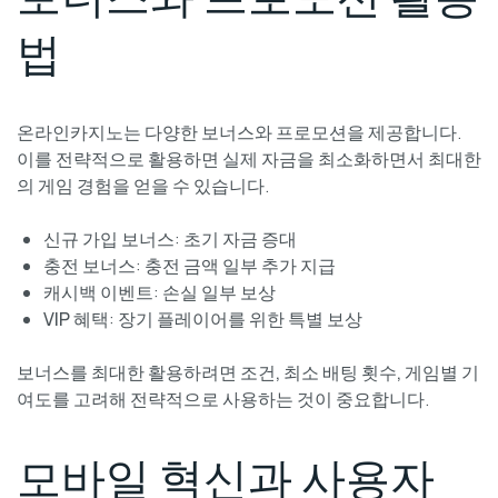
법
온라인카지노는 다양한
보너스와 프로모션
을 제공합니다.
이를 전략적으로 활용하면 실제 자금을 최소화하면서 최대한
의 게임 경험을 얻을 수 있습니다.
신규 가입 보너스
: 초기 자금 증대
충전 보너스
: 충전 금액 일부 추가 지급
캐시백 이벤트
: 손실 일부 보상
VIP 혜택
: 장기 플레이어를 위한 특별 보상
보너스를 최대한 활용하려면
조건, 최소 배팅 횟수, 게임별 기
여도
를 고려해 전략적으로 사용하는 것이 중요합니다.
모바일 혁신과 사용자