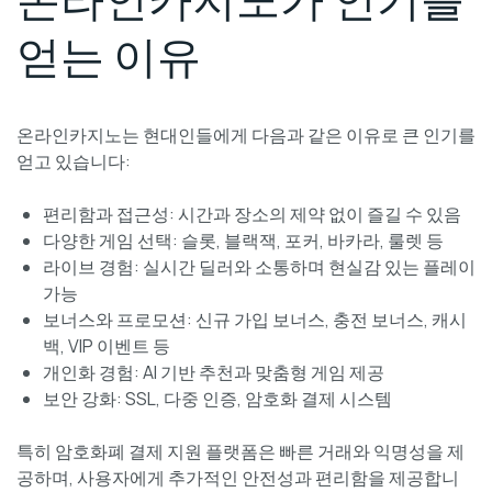
얻는 이유
온라인카지노는 현대인들에게 다음과 같은 이유로 큰 인기를
얻고 있습니다:
편리함과 접근성
: 시간과 장소의 제약 없이 즐길 수 있음
다양한 게임 선택
: 슬롯, 블랙잭, 포커, 바카라, 룰렛 등
라이브 경험
: 실시간 딜러와 소통하며 현실감 있는 플레이
가능
보너스와 프로모션
: 신규 가입 보너스, 충전 보너스, 캐시
백, VIP 이벤트 등
개인화 경험
: AI 기반 추천과 맞춤형 게임 제공
보안 강화
: SSL, 다중 인증, 암호화 결제 시스템
특히
암호화폐 결제 지원 플랫폼
은 빠른 거래와 익명성을 제
공하며, 사용자에게 추가적인 안전성과 편리함을 제공합니