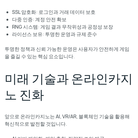
SSL 암호화
: 로그인과 거래 데이터 보호
다중 인증
: 계정 안전 확보
RNG 시스템
: 게임 결과 무작위성과 공정성 보장
라이선스 보유
: 투명한 운영과 규제 준수
투명한 정책과 신뢰 가능한 운영은 사용자가 안전하게 게임
을 즐길 수 있는 핵심 요소입니다.
미래 기술과 온라인카지
노 진화
앞으로 온라인카지노는
AI, VR/AR, 블록체인
기술을 활용해
혁신적으로 발전할 것입니다.