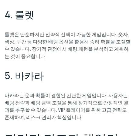
4. 룰렛
룰렛은 단순하지만 전략적 선택이 가능한 게임입니다. 숫자,
색상, 구간 등 다양한 배팅 옵션을 활용해 승리 확률을 조절할
수 있습니다. 장기적 관점에서
배팅 패턴
을 분석하고 계획하
는 것이 중요합니다.
5. 바카라
바카라는 운과 확률이 결합된 간단한 게임입니다. 사용자는
베팅 전략과 배팅 금액 조절을 통해 장기적으로 안정적인 결
과를 추구할 수 있습니다. VIP 플레이어를 위한 고급 전략도
존재하며,
리스크 관리
가 핵심입니다.