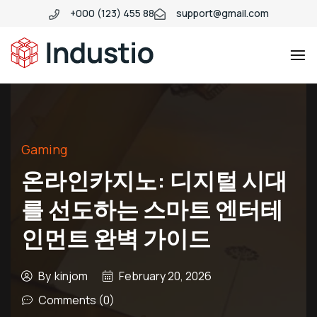
+000 (123) 455 88
support@gmail.com
Industio
Industry
WordPress
theme
Gaming
온라인카지노: 디지털 시대
를 선도하는 스마트 엔터테
인먼트 완벽 가이드
By
kinjom
February 20, 2026
Comments (0)