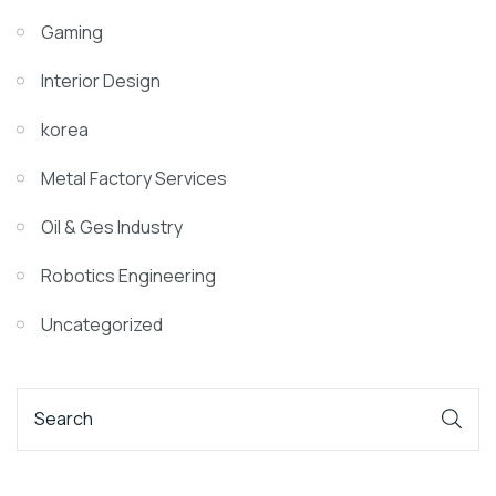
Gaming
Interior Design
korea
Metal Factory Services
Oil & Ges Industry
Robotics Engineering
Uncategorized