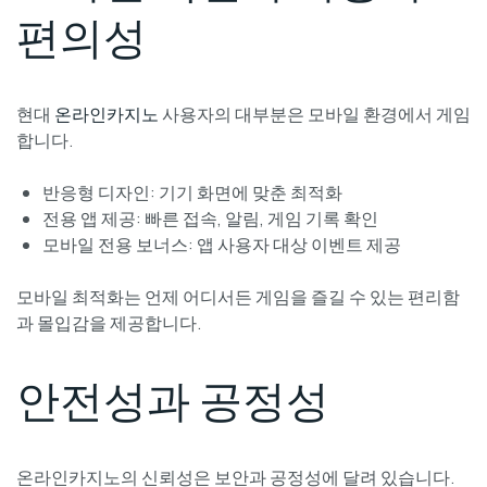
편의성
현대
온라인카지노
사용자의 대부분은
모바일 환경
에서 게임
합니다.
반응형 디자인
: 기기 화면에 맞춘 최적화
전용 앱 제공
: 빠른 접속, 알림, 게임 기록 확인
모바일 전용 보너스
: 앱 사용자 대상 이벤트 제공
모바일 최적화는 언제 어디서든 게임을 즐길 수 있는 편리함
과 몰입감을 제공합니다.
안전성과 공정성
온라인카지노의 신뢰성은
보안과 공정성
에 달려 있습니다.